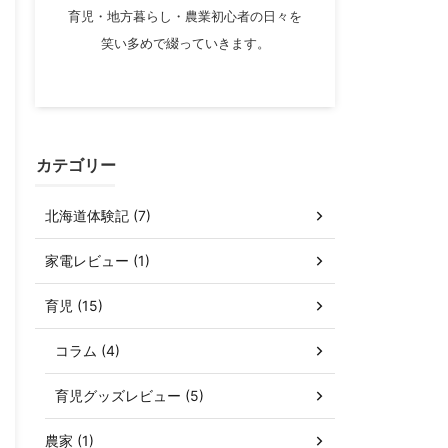
育児・地方暮らし・農業初心者の日々を
笑い多めで綴っていきます。
カテゴリー
北海道体験記 (7)
家電レビュー (1)
育児 (15)
コラム (4)
育児グッズレビュー (5)
農家 (1)