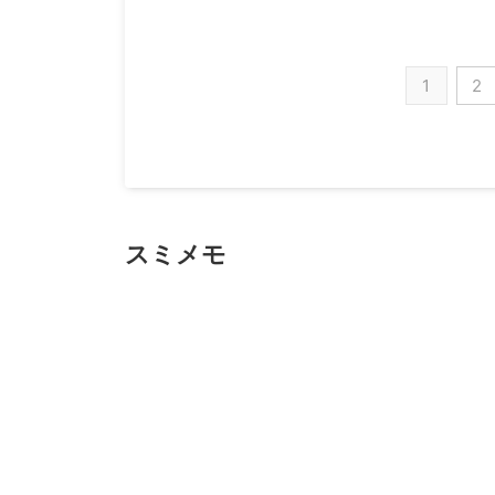
1
2
スミメモ