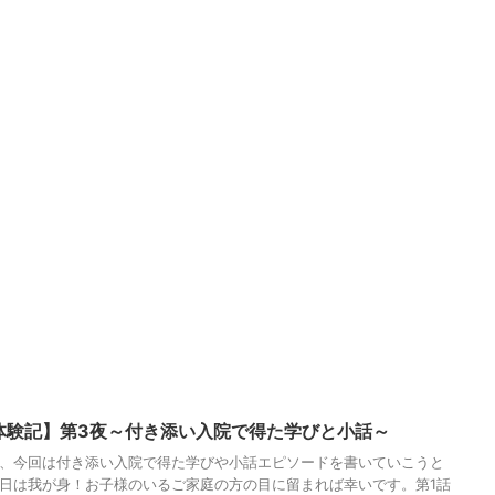
体験記】第3夜～付き添い入院で得た学びと小話～
、今回は付き添い入院で得た学びや小話エピソードを書いていこうと
日は我が身！お子様のいるご家庭の方の目に留まれば幸いです。第1話