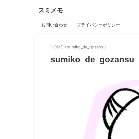
スミメモ
お問い合わせ
プライバシーポリシー
HOME
>
sumiko_de_gozansu
sumiko_de_gozansu