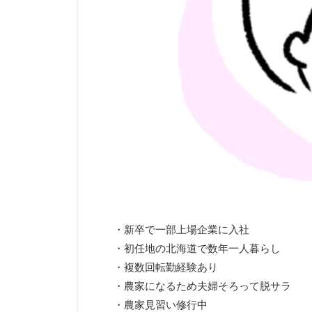
・新卒で一部上場企業に入社
・初任地の北海道で数年一人暮らし
・複数回転勤経験あり
・農家になるため夫婦そろって脱サラ
・農家見習い修行中