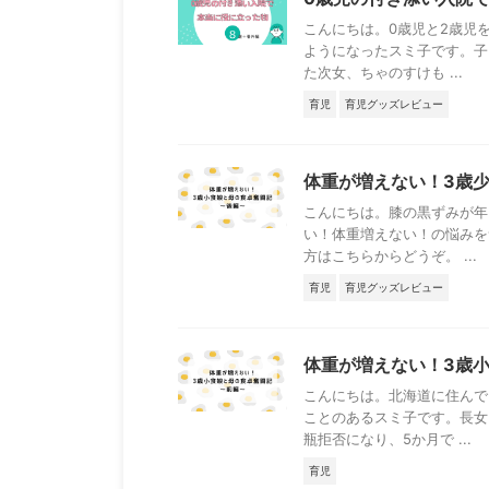
こんにちは。0歳児と2歳児
ようになったスミ子です。子
た次女、ちゃのすけも ...
育児
育児グッズレビュー
体重が増えない！3歳
こんにちは。膝の黒ずみが年
い！体重増えない！の悩みを
方はこちらからどうぞ。 ...
育児
育児グッズレビュー
体重が増えない！3歳
こんにちは。北海道に住んで
ことのあるスミ子です。長女
瓶拒否になり、5か月で ...
育児