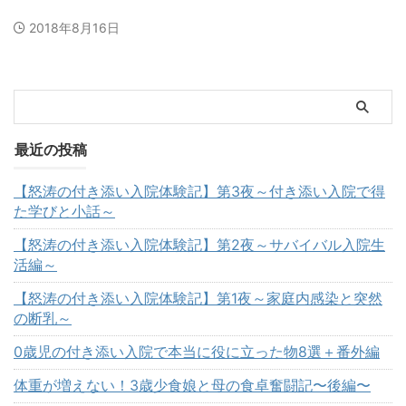
2018年8月16日
最近の投稿
【怒涛の付き添い入院体験記】第3夜～付き添い入院で得
た学びと小話～
【怒涛の付き添い入院体験記】第2夜～サバイバル入院生
活編～
【怒涛の付き添い入院体験記】第1夜～家庭内感染と突然
の断乳～
0歳児の付き添い入院で本当に役に立った物8選＋番外編
体重が増えない！3歳少食娘と母の食卓奮闘記〜後編〜